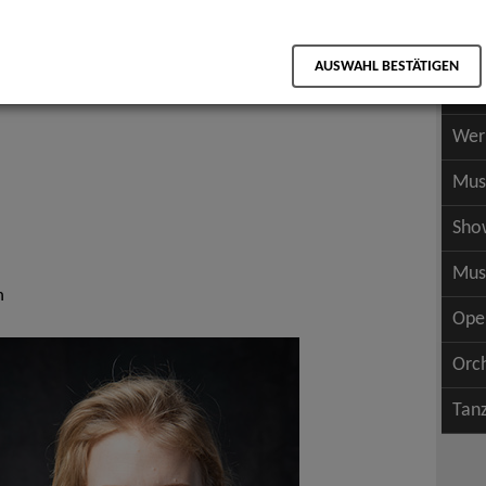
Scha
als PDF speichern
Scha
AUSWAHL BESTÄTIGEN
Wer
Wer
Mus
Sho
Mus
h
Ope
Orc
Tan