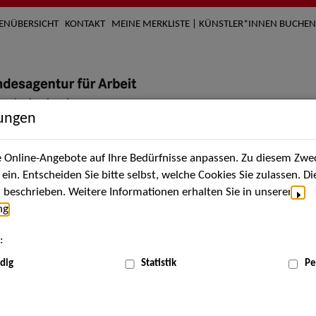
TENÜBERSICHT
KONTAKT
MEINE MERKLISTE | KÜNSTLER*INNEN BUCHEN
lungen
Online-Angebote auf Ihre Bedürfnisse anpassen. Zu diesem Zwec
nach Künstler*innen
Über uns
Aktuelles
Termi
in. Entscheiden Sie bitte selbst, welche Cookies Sie zulassen. D
beschrieben. Weitere Informationen erhalten Sie in unserer
ng
.
nnen
:
ME
dig
Statistik
Pe
Scha