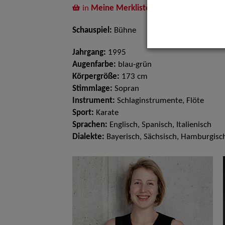
in
Meine Merkliste
legen
Schauspiel:
Bühne
Jahrgang:
1995
Augenfarbe:
blau-grün
Körpergröße:
173 cm
Stimmlage:
Sopran
Instrument:
Schlaginstrumente, Flöte
Sport:
Karate
Sprachen:
Englisch, Spanisch, Italienisch
Dialekte:
Bayerisch, Sächsisch, Hamburgisc