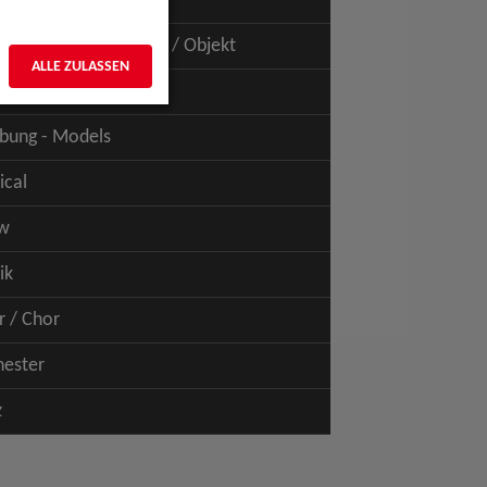
uspiel - Film / TV
uspiel - Figur / Puppe / Objekt
ALLE ZULASSEN
bung - Talents
bung - Models
ical
w
ik
r / Chor
hester
z