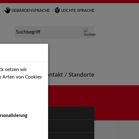
GEBÄRDENSPRACHE
LEICHTE SPRACHE
Suchbegriff
k setzen wir
ne
Portfolio
Kontakt / Standorte
ie Arten von Cookies
NÜ
rsonalisierung
uspiel - Bühne