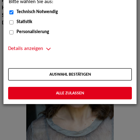
Körpergröße:
162 cm
Bitte wählen Sie aus:
Konfektionsgröße:
34 36
Technisch Notwendig
Sprachen:
Englisch, Französisch
Statistik
Dialekte:
Badisch, Schwäbisch
Personalisierung
Details anzeigen
AUSWAHL BESTÄTIGEN
ALLE ZULASSEN