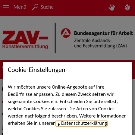
Menü
Suche
Suche nach Künstler*innen
Cookie-Einstellungen
Wir möchten unsere Online-Angebote auf Ihre
Carola Wegerle
Bedürfnisse anpassen. Zu diesem Zweck setzen wir
sogenannte Cookies ein. Entscheiden Sie bitte selbst,
in
Meine Merkliste
legen
als PDF speichern
welche Cookies Sie zulassen. Die Arten von Cookies
Schauspiel:
Film und TV, Bühne
werden nachfolgend beschrieben. Weitere Informationen
erhalten Sie in unserer
Datenschutzerklärung
.
Jahrgang:
1964