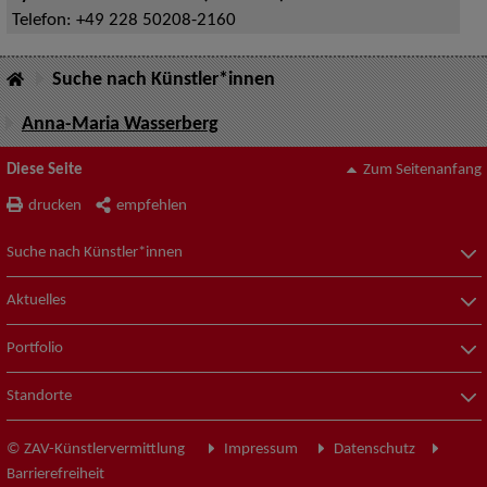
Telefon:
+49 228 50208-2160
Suche nach Künstler*innen
Anna-Maria Wasserberg
Diese Seite
Zum Seitenanfang
drucken
empfehlen
Suche nach Künstler*innen
Aktuelles
Portfolio
Standorte
© ZAV-Künstlervermittlung
Impressum
Datenschutz
Barrierefreiheit