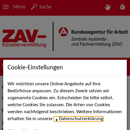
Menü
Suche
Suche nach Künstler*innen
Cookie-Einstellungen
Wir möchten unsere Online-Angebote auf Ihre
Anna-Maria Wasserberg
Bedürfnisse anpassen. Zu diesem Zweck setzen wir
sogenannte Cookies ein. Entscheiden Sie bitte selbst,
in
Meine Merkliste
legen
als PDF speichern
welche Cookies Sie zulassen. Die Arten von Cookies
Schauspiel:
Film und TV, Bühne
werden nachfolgend beschrieben. Weitere Informationen
erhalten Sie in unserer
Datenschutzerklärung
.
Jahrgang:
1963