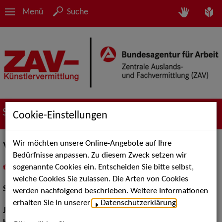
Menü
Suche
Suche nach Künstler*innen
Cookie-Einstellungen
Wir möchten unsere Online-Angebote auf Ihre
Viola Wanke
Bedürfnisse anpassen. Zu diesem Zweck setzen wir
sogenannte Cookies ein. Entscheiden Sie bitte selbst,
in
Meine Merkliste
legen
als PDF speichern
welche Cookies Sie zulassen. Die Arten von Cookies
Schauspiel:
Bühne
werden nachfolgend beschrieben. Weitere Informationen
erhalten Sie in unserer
Datenschutzerklärung
.
Jahrgang:
1997