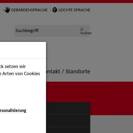
GEBÄRDENSPRACHE
LEICHTE SPRACHE
Suchbegriff
k setzen wir
ne
Portfolio
Kontakt / Standorte
ie Arten von Cookies
NÜ
rsonalisierung
uspiel - Bühne