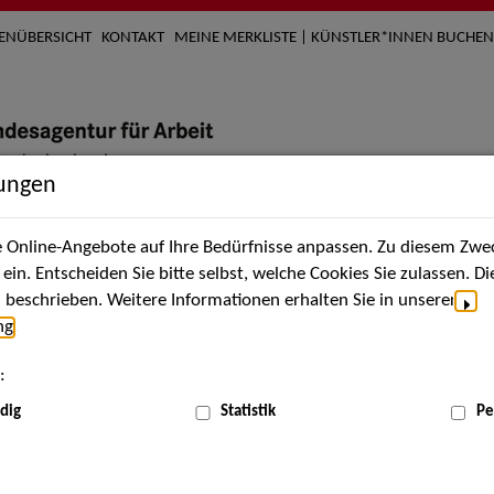
TENÜBERSICHT
KONTAKT
MEINE MERKLISTE | KÜNSTLER*INNEN BUCHEN
lungen
Online-Angebote auf Ihre Bedürfnisse anpassen. Zu diesem Zwec
nach Künstler*innen
Über uns
Aktuelles
Termi
in. Entscheiden Sie bitte selbst, welche Cookies Sie zulassen. D
beschrieben. Weitere Informationen erhalten Sie in unserer
ng
.
nnen
:
ME
dig
Statistik
Pe
Scha