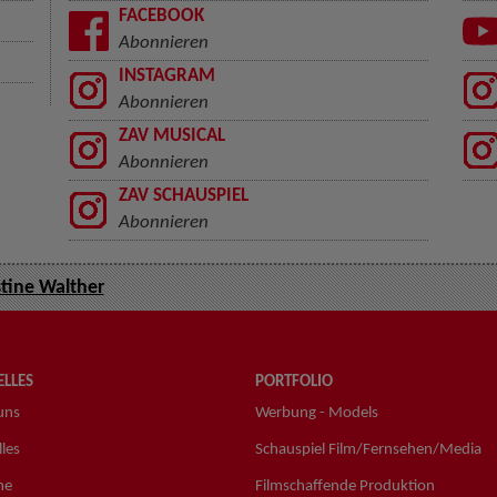
FACEBOOK
Abonnieren
INSTAGRAM
Abonnieren
ZAV MUSICAL
Abonnieren
ZAV SCHAUSPIEL
Abonnieren
stine Walther
LLES
PORTFOLIO
uns
Werbung - Models
les
Schauspiel Film/Fernsehen/Media
ne
Filmschaffende Produktion