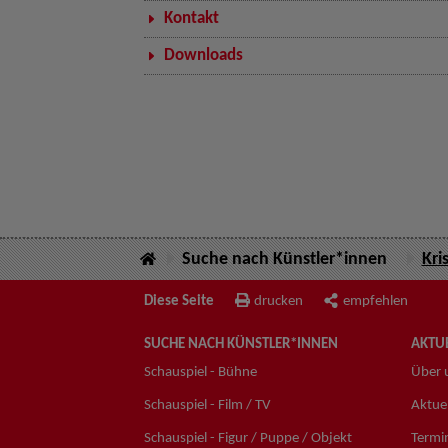
Kontakt
Downloads
Suche nach Künstler*innen
Kri
Diese Seite
drucken
empfehlen
SUCHE NACH KÜNSTLER*INNEN
AKTUE
Schauspiel - Bühne
Über 
Schauspiel - Film / TV
Aktuel
Schauspiel - Figur / Puppe / Objekt
Termi