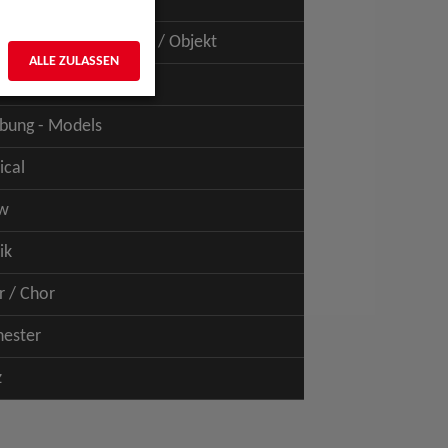
uspiel - Film / TV
uspiel - Figur / Puppe / Objekt
ALLE ZULASSEN
bung - Talents
bung - Models
ical
w
ik
r / Chor
hester
z