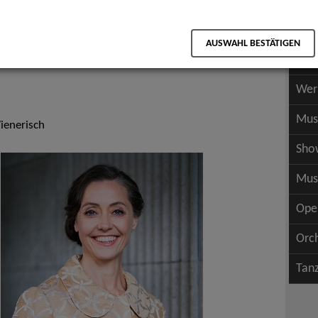
Scha
als PDF speichern
Scha
AUSWAHL BESTÄTIGEN
Wer
Wer
Mus
ienerisch
Sho
Mus
Ope
Orc
Tan