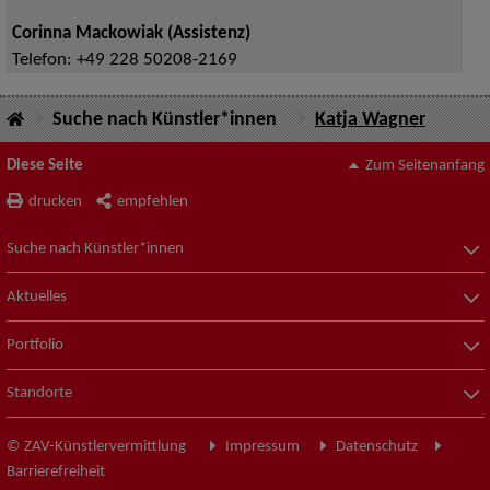
Corinna Mackowiak (Assistenz)
Telefon:
+49 228 50208-2169
Suche nach Künstler*innen
Katja Wagner
Diese Seite
Zum Seitenanfang
drucken
empfehlen
Suche nach Künstler*innen
Aktuelles
Portfolio
Standorte
© ZAV-Künstlervermittlung
Impressum
Datenschutz
Barrierefreiheit