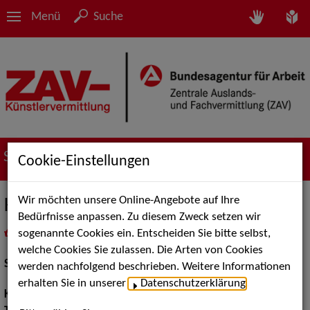
Menü
Suche
Suche nach Künstler*innen
Cookie-Einstellungen
Wir möchten unsere Online-Angebote auf Ihre
Katja Wagner
Bedürfnisse anpassen. Zu diesem Zweck setzen wir
sogenannte Cookies ein. Entscheiden Sie bitte selbst,
in
Meine Merkliste
legen
als PDF speichern
welche Cookies Sie zulassen. Die Arten von Cookies
Schauspiel:
Film und TV
werden nachfolgend beschrieben. Weitere Informationen
erhalten Sie in unserer
Datenschutzerklärung
.
Körpergröße:
168 cm