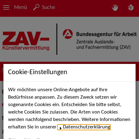
Menü
Suche
Suche nach Künstler*innen
Cookie-Einstellungen
Wir möchten unsere Online-Angebote auf Ihre
Olga Wäscher
Bedürfnisse anpassen. Zu diesem Zweck setzen wir
sogenannte Cookies ein. Entscheiden Sie bitte selbst,
in
Meine Merkliste
legen
als PDF speichern
welche Cookies Sie zulassen. Die Arten von Cookies
Schauspiel:
Bühne
werden nachfolgend beschrieben. Weitere Informationen
erhalten Sie in unserer
Datenschutzerklärung
.
Jahrgang:
1987