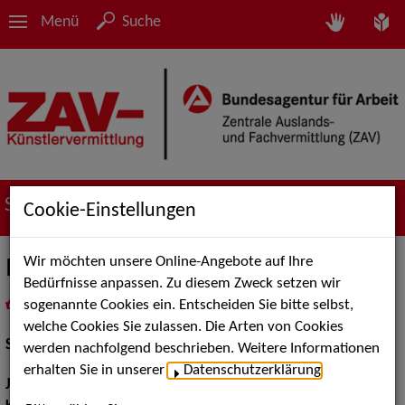
Menü
Suche
Suche nach Künstler*innen
Cookie-Einstellungen
Wir möchten unsere Online-Angebote auf Ihre
Ines Vogt
Bedürfnisse anpassen. Zu diesem Zweck setzen wir
sogenannte Cookies ein. Entscheiden Sie bitte selbst,
in
Meine Merkliste
legen
als PDF speichern
welche Cookies Sie zulassen. Die Arten von Cookies
Schauspiel:
Bühne
werden nachfolgend beschrieben. Weitere Informationen
erhalten Sie in unserer
Datenschutzerklärung
.
Jahrgang:
1995