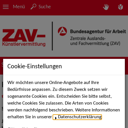
Menü
Suche
Suche nach Künstler*innen
Cookie-Einstellungen
Wir möchten unsere Online-Angebote auf Ihre
Katharina Vötter
Bedürfnisse anpassen. Zu diesem Zweck setzen wir
sogenannte Cookies ein. Entscheiden Sie bitte selbst,
in
Meine Merkliste
legen
als PDF speichern
welche Cookies Sie zulassen. Die Arten von Cookies
Schauspiel:
Bühne
werden nachfolgend beschrieben. Weitere Informationen
erhalten Sie in unserer
Datenschutzerklärung
.
Jahrgang:
1983