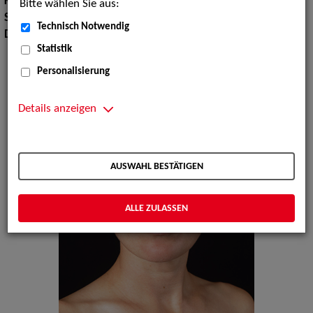
Körpergröße:
171 cm
Bitte wählen Sie aus:
Sprachen:
Deutsch, Englisch
Technisch Notwendig
Dialekte:
Berlinerisch, Österreichisch, Thüringisch
Statistik
Personalisierung
Details anzeigen
AUSWAHL BESTÄTIGEN
ALLE ZULASSEN