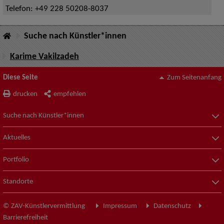
Telefon:
+49 228 50208-8037
Suche nach Künstler*innen
Karime Vakilzadeh
Diese Seite
Zum Seitenanfang
drucken
empfehlen
Suche nach Künstler*innen
Aktuelles
Portfolio
Standorte
© ZAV-Künstlervermittlung
Impressum
Datenschutz
Barrierefreiheit