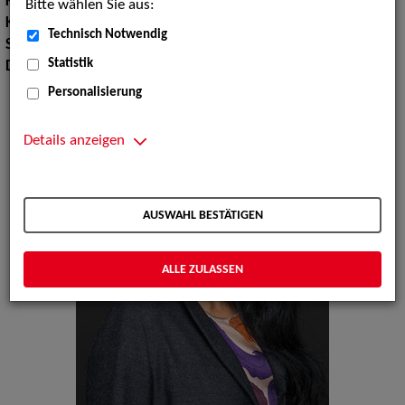
Körpergröße:
163 cm
Bitte wählen Sie aus:
Konfektionsgröße:
40 42
Technisch Notwendig
Sprachen:
Englisch, Französisch, Persisch
Statistik
Dialekte:
Hamburgisch
Personalisierung
Details anzeigen
AUSWAHL BESTÄTIGEN
ALLE ZULASSEN