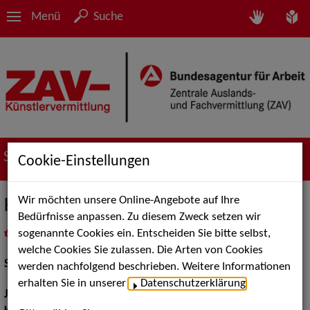
Menü
Suche
Suche nach Künstler*innen
Cookie-Einstellungen
Wir möchten unsere Online-Angebote auf Ihre
Karime Vakilzadeh
Bedürfnisse anpassen. Zu diesem Zweck setzen wir
sogenannte Cookies ein. Entscheiden Sie bitte selbst,
in
Meine Merkliste
legen
als PDF speichern
welche Cookies Sie zulassen. Die Arten von Cookies
Schauspiel:
Bühne, Film und TV
werden nachfolgend beschrieben. Weitere Informationen
erhalten Sie in unserer
Datenschutzerklärung
.
Jahrgang:
1960