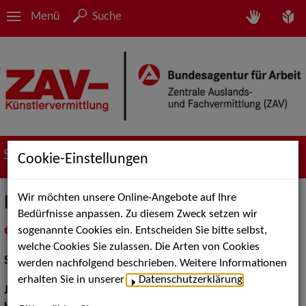
Menü
Suche
Suche nach Künstler*innen
Cookie-Einstellungen
Wir möchten unsere Online-Angebote auf Ihre
Esrah Ugurlu
Bedürfnisse anpassen. Zu diesem Zweck setzen wir
sogenannte Cookies ein. Entscheiden Sie bitte selbst,
in
Meine Merkliste
legen
als PDF speichern
welche Cookies Sie zulassen. Die Arten von Cookies
Schauspiel:
Bühne
werden nachfolgend beschrieben. Weitere Informationen
erhalten Sie in unserer
Datenschutzerklärung
.
Jahrgang:
1984