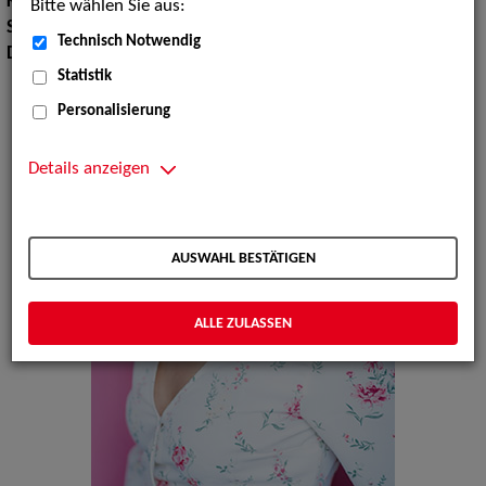
Körpergröße:
157 cm
Bitte wählen Sie aus:
Sprachen:
Englisch, Kurdisch, Türkisch
Technisch Notwendig
Dialekte:
Schweizerdeutsch
Statistik
Personalisierung
Details anzeigen
AUSWAHL BESTÄTIGEN
ALLE ZULASSEN