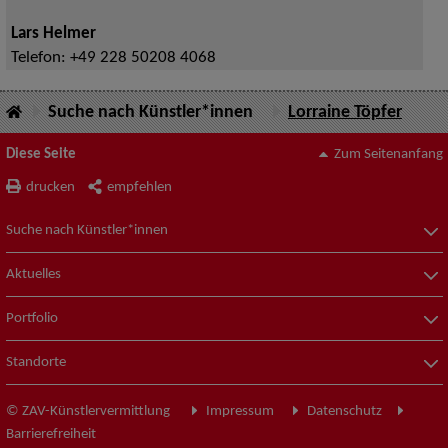
Lars Helmer
Telefon:
+49 228 50208 4068
Suche nach Künstler*innen
Lorraine Töpfer
Diese Seite
Zum Seitenanfang
drucken
empfehlen
Suche nach Künstler*innen
Aktuelles
Portfolio
Standorte
© ZAV-Künstlervermittlung
Impressum
Datenschutz
Barrierefreiheit