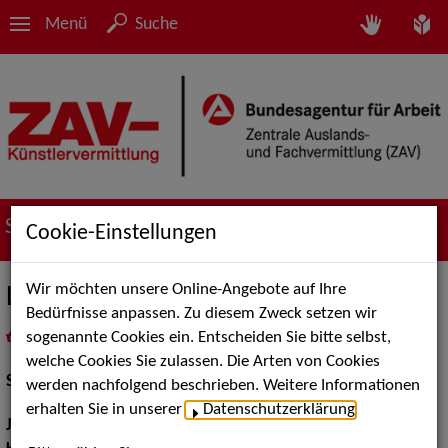
Menü
Suche
Suche nach Künstler*innen
Cookie-Einstellungen
Wir möchten unsere Online-Angebote auf Ihre
Lorraine Töpfer
Bedürfnisse anpassen. Zu diesem Zweck setzen wir
sogenannte Cookies ein. Entscheiden Sie bitte selbst,
in
Meine Merkliste
legen
als PDF speichern
welche Cookies Sie zulassen. Die Arten von Cookies
Schauspiel:
Bühne
werden nachfolgend beschrieben. Weitere Informationen
erhalten Sie in unserer
Datenschutzerklärung
.
Jahrgang:
1994