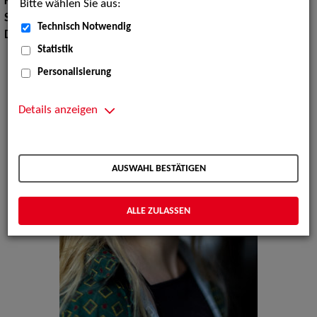
Körpergröße:
167 cm
Bitte wählen Sie aus:
Sprachen:
Englisch, Französisch
Technisch Notwendig
Dialekte:
Sächsisch
Statistik
Personalisierung
Details anzeigen
AUSWAHL BESTÄTIGEN
ALLE ZULASSEN