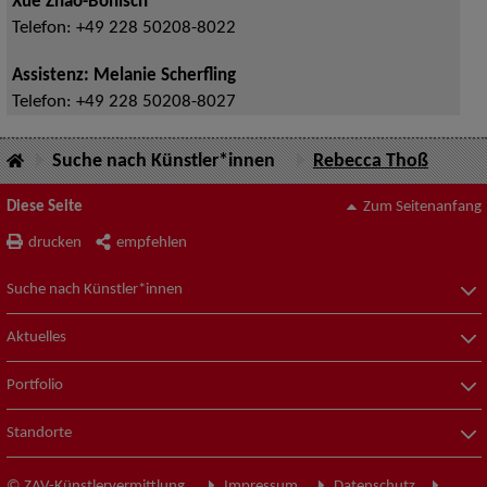
Xue Zhao-Bönisch
Telefon:
+49 228 50208-8022
Assistenz: Melanie Scherfling
Telefon:
+49 228 50208-8027
Suche nach Künstler*innen
Rebecca Thoß
Diese Seite
Zum Seitenanfang
drucken
empfehlen
Suche nach Künstler*innen
Aktuelles
Portfolio
Standorte
© ZAV-Künstlervermittlung
Impressum
Datenschutz