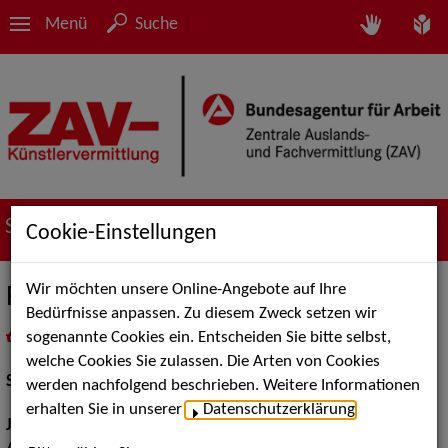
Menü
Suche
Suche nach Künstler*innen
Cookie-Einstellungen
Wir möchten unsere Online-Angebote auf Ihre
Rebecca Thoß
Bedürfnisse anpassen. Zu diesem Zweck setzen wir
sogenannte Cookies ein. Entscheiden Sie bitte selbst,
in
Meine Merkliste
legen
als PDF speichern
welche Cookies Sie zulassen. Die Arten von Cookies
Schauspiel:
Bühne, Film und TV
werden nachfolgend beschrieben. Weitere Informationen
erhalten Sie in unserer
Datenschutzerklärung
.
Jahrgang:
1995