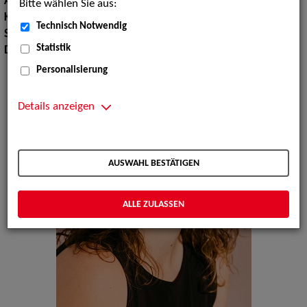
Augenfarbe:
dunkelbraun
Bitte wählen Sie aus:
Körpergröße:
166 cm
Technisch Notwendig
Sprachen:
Deutsch, Englisch
Statistik
Dialekte:
Bayerisch
Personalisierung
Details anzeigen
AUSWAHL BESTÄTIGEN
ALLE ZULASSEN