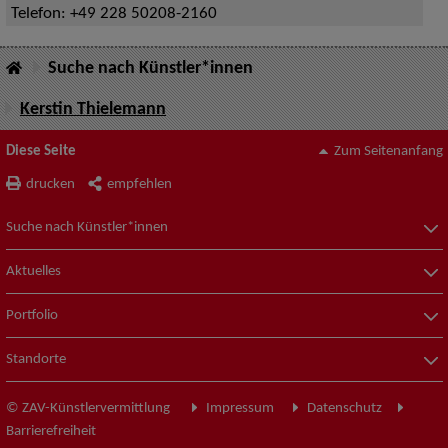
Telefon:
+49 228 50208-2160
Suche nach Künstler*innen
Kerstin Thielemann
Diese Seite
Zum Seitenanfang
drucken
empfehlen
Suche nach Künstler*innen
Aktuelles
Portfolio
Standorte
© ZAV-Künstlervermittlung
Impressum
Datenschutz
Barrierefreiheit