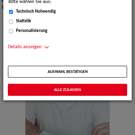
Körpergröße:
169 cm
Bitte wählen Sie aus:
Sprachen:
Englisch, Russisch
Technisch Notwendig
Statistik
Personalisierung
Details anzeigen
AUSWAHL BESTÄTIGEN
ALLE ZULASSEN