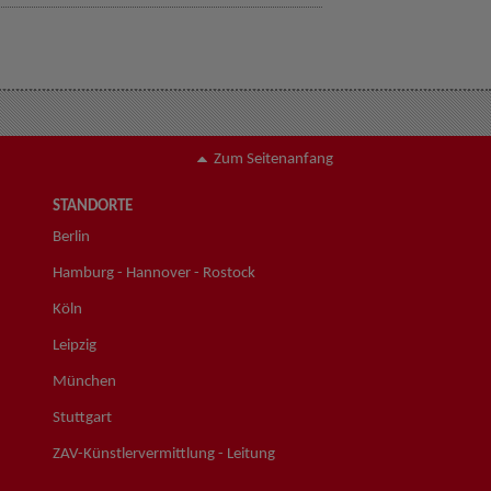
Zum Seitenanfang
STANDORTE
Berlin
Hamburg - Hannover - Rostock
Köln
Leipzig
München
Stuttgart
ZAV-Künstlervermittlung - Leitung