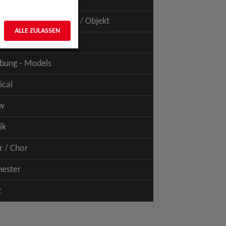
uspiel - Film / TV
uspiel - Figur / Puppe / Objekt
ALLE ZULASSEN
bung - Talents
bung - Models
ical
w
ik
r / Chor
hester
z