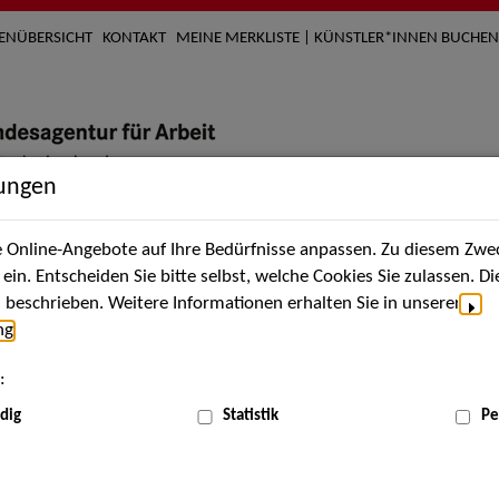
TENÜBERSICHT
KONTAKT
MEINE MERKLISTE | KÜNSTLER*INNEN BUCHEN
lungen
Online-Angebote auf Ihre Bedürfnisse anpassen. Zu diesem Zwec
nach Künstler*innen
Über uns
Aktuelles
Termi
in. Entscheiden Sie bitte selbst, welche Cookies Sie zulassen. D
beschrieben. Weitere Informationen erhalten Sie in unserer
ng
.
nnen
:
ME
dig
Statistik
Pe
Scha