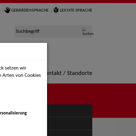
GEBÄRDENSPRACHE
LEICHTE SPRACHE
Suchbegriff
k setzen wir
ne
Portfolio
Kontakt / Standorte
ie Arten von Cookies
NÜ
rsonalisierung
uspiel - Bühne