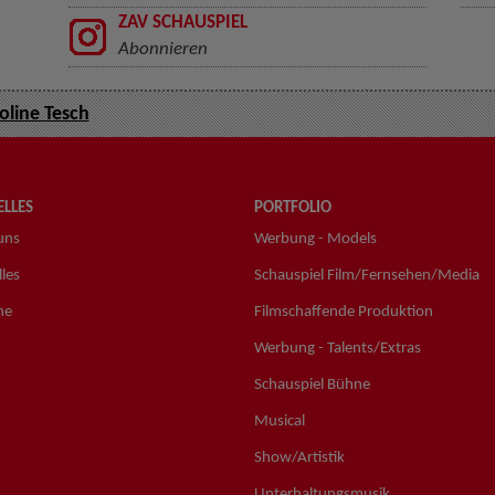
ZAV SCHAUSPIEL
Abonnieren
oline Tesch
LLES
PORTFOLIO
uns
Werbung - Models
les
Schauspiel Film/Fernsehen/Media
ne
Filmschaffende Produktion
Werbung - Talents/Extras
Schauspiel Bühne
Musical
Show/Artistik
Unterhaltungsmusik