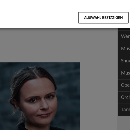
Scha
als PDF speichern
Scha
AUSWAHL BESTÄTIGEN
Wer
Wer
Mus
Sho
Mus
Ope
Orc
Tan