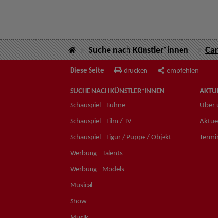
Suche nach Künstler*innen
Car
Diese Seite
drucken
empfehlen
SUCHE NACH KÜNSTLER*INNEN
AKTUE
Schauspiel - Bühne
Über 
Schauspiel - Film / TV
Aktuel
Schauspiel - Figur / Puppe / Objekt
Termi
Werbung - Talents
Werbung - Models
Musical
Show
Musik