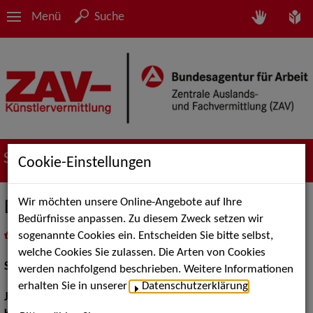
Menü
Suche
Suche nach Künstler*innen
Cookie-Einstellungen
Wir möchten unsere Online-Angebote auf Ihre
Denise Teise
Bedürfnisse anpassen. Zu diesem Zweck setzen wir
sogenannte Cookies ein. Entscheiden Sie bitte selbst,
in
Meine Merkliste
legen
als PDF speichern
welche Cookies Sie zulassen. Die Arten von Cookies
Schauspiel:
Bühne, Film und TV
werden nachfolgend beschrieben. Weitere Informationen
erhalten Sie in unserer
Datenschutzerklärung
.
Jahrgang:
1997