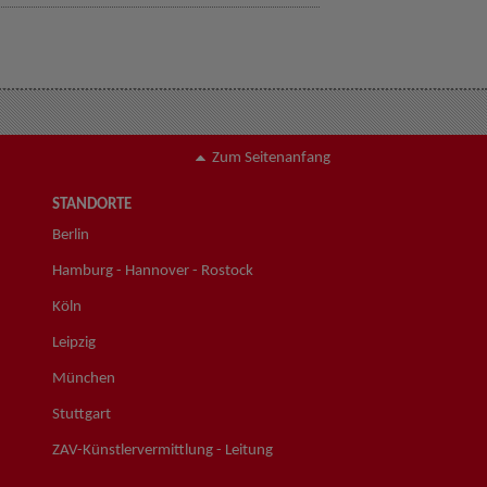
Zum Seitenanfang
STANDORTE
Berlin
Hamburg - Hannover - Rostock
Köln
Leipzig
München
Stuttgart
ZAV-Künstlervermittlung - Leitung