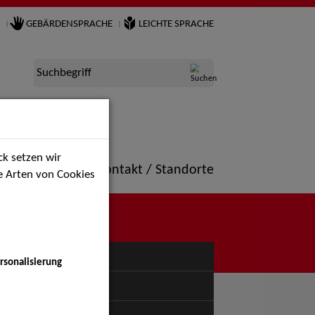
GEBÄRDENSPRACHE
LEICHTE SPRACHE
Suchbegriff
k setzen wir
ne
Portfolio
Kontakt / Standorte
ie Arten von Cookies
NÜ
rsonalisierung
uspiel - Bühne