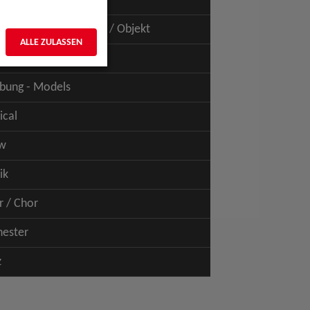
uspiel - Film / TV
uspiel - Figur / Puppe / Objekt
ALLE ZULASSEN
bung - Talents
bung - Models
ical
w
ik
r / Chor
hester
z