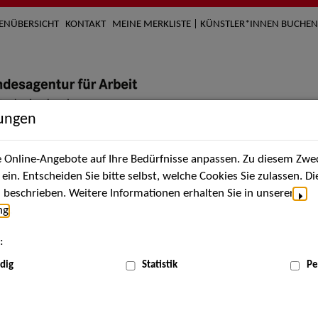
TENÜBERSICHT
KONTAKT
MEINE MERKLISTE | KÜNSTLER*INNEN BUCHEN
lungen
Online-Angebote auf Ihre Bedürfnisse anpassen. Zu diesem Zwec
nach Künstler*innen
Über uns
Aktuelles
Termi
in. Entscheiden Sie bitte selbst, welche Cookies Sie zulassen. D
beschrieben. Weitere Informationen erhalten Sie in unserer
ng
.
nnen
:
ME
dig
Statistik
Pe
Scha