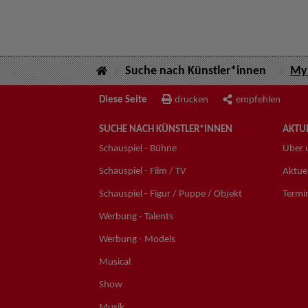
Suche nach Künstler*innen
Myr
Diese Seite
drucken
empfehlen
SUCHE NACH KÜNSTLER*INNEN
AKTUE
Schauspiel - Bühne
Über 
Schauspiel - Film / TV
Aktuel
Schauspiel - Figur / Puppe / Objekt
Termi
Werbung - Talents
Werbung - Models
Musical
Show
Musik