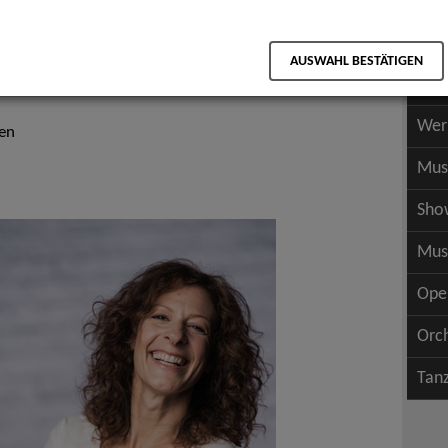
Scha
als PDF speichern
Scha
AUSWAHL BESTÄTIGEN
Wer
Wer
fen
Mus
Sho
Mus
Ope
Orc
Tan