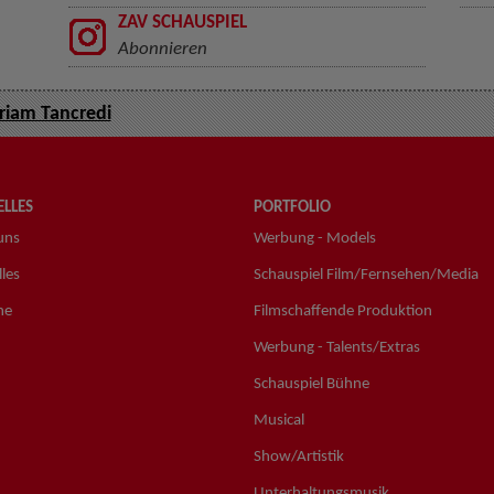
ZAV SCHAUSPIEL
Abonnieren
iam Tancredi
LLES
PORTFOLIO
uns
Werbung - Models
les
Schauspiel Film/Fernsehen/Media
ne
Filmschaffende Produktion
Werbung - Talents/Extras
Schauspiel Bühne
Musical
Show/Artistik
Unterhaltungsmusik