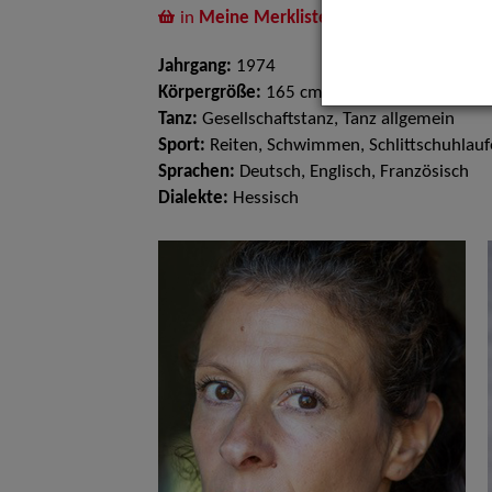
in
Meine Merkliste
legen
Jahrgang:
1974
Körpergröße:
165 cm
Tanz:
Gesellschaftstanz, Tanz allgemein
Sport:
Reiten, Schwimmen, Schlittschuhlau
Sprachen:
Deutsch, Englisch, Französisch
Dialekte:
Hessisch