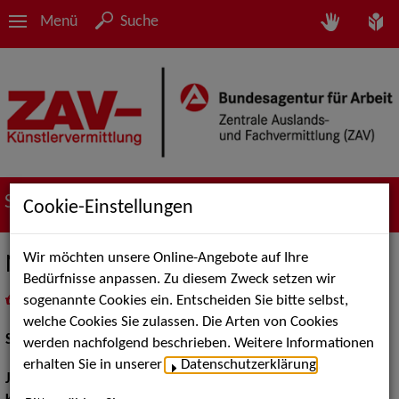
Menü
Suche
Suche nach Künstler*innen
Cookie-Einstellungen
Wir möchten unsere Online-Angebote auf Ihre
Nele Swanton
Bedürfnisse anpassen. Zu diesem Zweck setzen wir
sogenannte Cookies ein. Entscheiden Sie bitte selbst,
in
Meine Merkliste
legen
als PDF speichern
welche Cookies Sie zulassen. Die Arten von Cookies
Schauspiel:
Bühne, Film und TV
werden nachfolgend beschrieben. Weitere Informationen
erhalten Sie in unserer
Datenschutzerklärung
.
Jahrgang:
1986