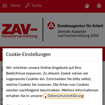
Menü
Suche
Suche nach Künstler*innen
Cookie-Einstellungen
Wir möchten unsere Online-Angebote auf Ihre
Eveline Suter
Bedürfnisse anpassen. Zu diesem Zweck setzen wir
sogenannte Cookies ein. Entscheiden Sie bitte selbst,
in
Meine Merkliste
legen
als PDF speichern
welche Cookies Sie zulassen. Die Arten von Cookies
Schauspiel:
Film und TV
werden nachfolgend beschrieben. Weitere Informationen
erhalten Sie in unserer
Datenschutzerklärung
.
Jahrgang:
1979