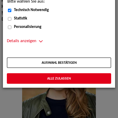
Körpergröße:
164 cm
Bitte wählen Sie aus:
Konfektionsgröße:
3436
Technisch Notwendig
Sprachen:
Englisch, Italienisch, Französisch
Statistik
Dialekte:
Schweizerdeutsch
Personalisierung
Details anzeigen
AUSWAHL BESTÄTIGEN
ALLE ZULASSEN