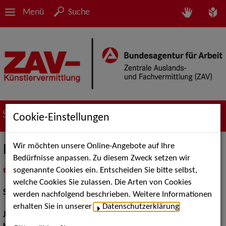
Menü
Suche
Suche nach Künstler*innen
Cookie-Einstellungen
Wir möchten unsere Online-Angebote auf Ihre
Rebecca Stute
Bedürfnisse anpassen. Zu diesem Zweck setzen wir
sogenannte Cookies ein. Entscheiden Sie bitte selbst,
in
Meine Merkliste
legen
als PDF speichern
welche Cookies Sie zulassen. Die Arten von Cookies
Schauspiel:
Bühne
werden nachfolgend beschrieben. Weitere Informationen
erhalten Sie in unserer
Datenschutzerklärung
.
Jahrgang:
1993