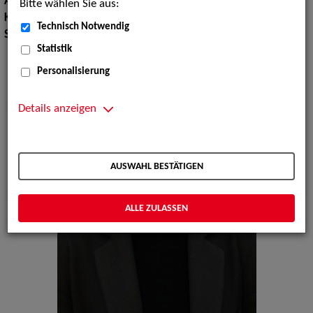
Augenfarbe:
blau
Bitte wählen Sie aus:
Körpergröße:
167 cm
Technisch Notwendig
Sprachen:
Deutsch, Englisch
Statistik
Personalisierung
Details anzeigen
AUSWAHL BESTÄTIGEN
ALLE ZULASSEN