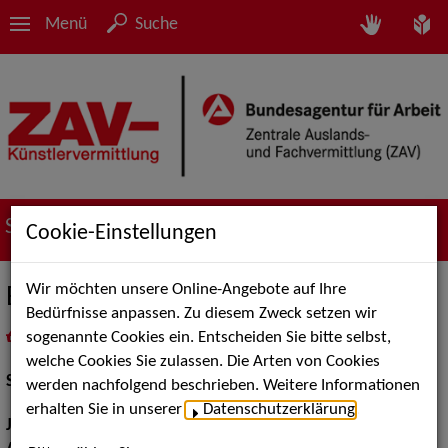
Menü
Suche
Suche nach Künstler*innen
Cookie-Einstellungen
Wir möchten unsere Online-Angebote auf Ihre
Bo-Phyllis Strube
Bedürfnisse anpassen. Zu diesem Zweck setzen wir
sogenannte Cookies ein. Entscheiden Sie bitte selbst,
in
Meine Merkliste
legen
als PDF speichern
welche Cookies Sie zulassen. Die Arten von Cookies
Schauspiel:
Film und TV
werden nachfolgend beschrieben. Weitere Informationen
erhalten Sie in unserer
Datenschutzerklärung
.
Jahrgang:
1992