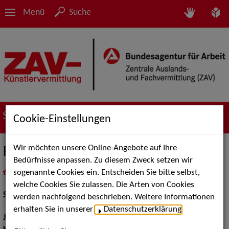
Menü
Suche
Suche nach Künstler*innen
Cookie-Einstellungen
Wir möchten unsere Online-Angebote auf Ihre
Frida Stroomer
Bedürfnisse anpassen. Zu diesem Zweck setzen wir
sogenannte Cookies ein. Entscheiden Sie bitte selbst,
in
Meine Merkliste
legen
als PDF speichern
welche Cookies Sie zulassen. Die Arten von Cookies
Schauspiel:
Bühne
werden nachfolgend beschrieben. Weitere Informationen
erhalten Sie in unserer
Datenschutzerklärung
.
Jahrgang:
1998