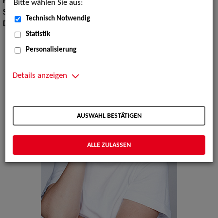
Körpergröße:
172 cm
Bitte wählen Sie aus:
Sprachen:
Englisch, Französisch, Niederländisch
Technisch Notwendig
Dialekte:
Schweizerdeutsch
Statistik
Personalisierung
Details anzeigen
AUSWAHL BESTÄTIGEN
ALLE ZULASSEN