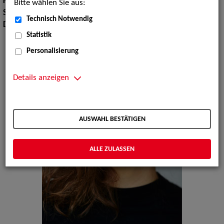
Körpergröße:
167 cm
Bitte wählen Sie aus:
Sprachen:
Englisch, Französisch
Technisch Notwendig
Dialekte:
Bayerisch, Berlinerisch
Statistik
Personalisierung
Details anzeigen
AUSWAHL BESTÄTIGEN
ALLE ZULASSEN