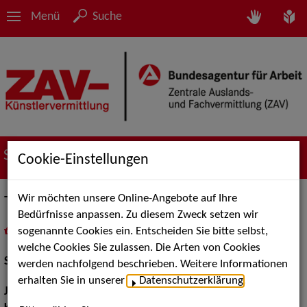
Menü
Suche
Suche nach Künstler*innen
Cookie-Einstellungen
Wir möchten unsere Online-Angebote auf Ihre
Trixi Strobel
Bedürfnisse anpassen. Zu diesem Zweck setzen wir
sogenannte Cookies ein. Entscheiden Sie bitte selbst,
in
Meine Merkliste
legen
als PDF speichern
welche Cookies Sie zulassen. Die Arten von Cookies
Schauspiel:
Bühne
werden nachfolgend beschrieben. Weitere Informationen
erhalten Sie in unserer
Datenschutzerklärung
.
Jahrgang:
1997