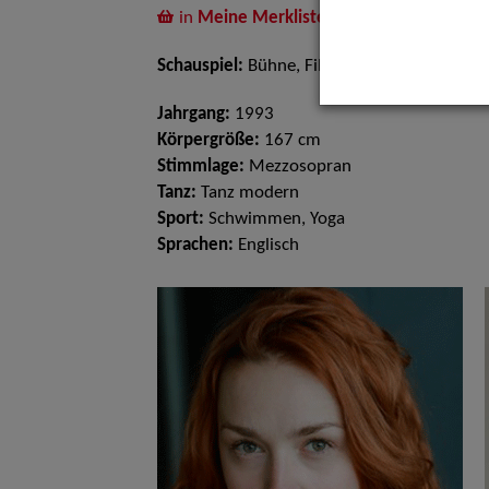
in
Meine Merkliste
legen
Schauspiel:
Bühne, Film und TV
Jahrgang:
1993
Körpergröße:
167 cm
Stimmlage:
Mezzosopran
Tanz:
Tanz modern
Sport:
Schwimmen, Yoga
Sprachen:
Englisch