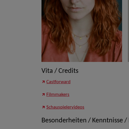
Vita / Credits
Castforward
Filmmakers
Schauspielervideos
Besonderheiten / Kenntnisse /