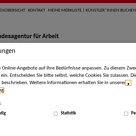
TENÜBERSICHT
KONTAKT
MEINE MERKLISTE | KÜNSTLER*INNEN BUCHEN
lungen
Online-Angebote auf Ihre Bedürfnisse anpassen. Zu diesem Zwec
nach Künstler*innen
Über uns
Aktuelles
Termi
in. Entscheiden Sie bitte selbst, welche Cookies Sie zulassen. D
beschrieben. Weitere Informationen erhalten Sie in unserer
ng
.
nnen
:
ME
dig
Statistik
Pe
Scha