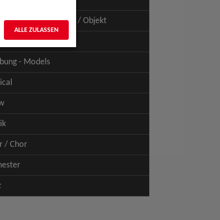
uspiel - Film / TV
uspiel - Figur / Puppe / Objekt
ALLE ZULASSEN
bung - Talents
bung - Models
ical
w
ik
r / Chor
hester
z