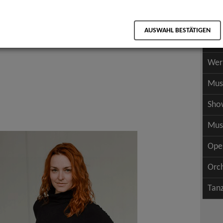
Scha
als PDF speichern
Scha
AUSWAHL BESTÄTIGEN
Wer
Wer
Mus
Sho
Mus
Ope
Orc
Tan