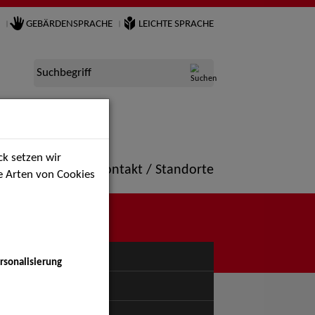
GEBÄRDENSPRACHE
LEICHTE SPRACHE
Suchbegriff
k setzen wir
ne
Portfolio
Kontakt / Standorte
ie Arten von Cookies
NÜ
rsonalisierung
uspiel - Bühne