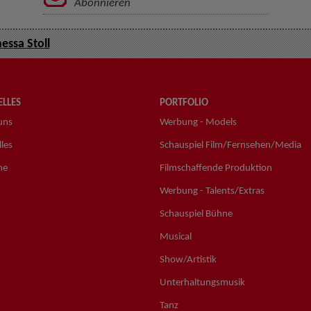
Abonnieren
essa Stoll
LLES
PORTFOLIO
uns
Werbung - Models
les
Schauspiel Film/Fernsehen/Media
ne
Filmschaffende Produktion
Werbung - Talents/Extras
Schauspiel Bühne
Musical
Show/Artistik
Unterhaltungsmusik
Tanz