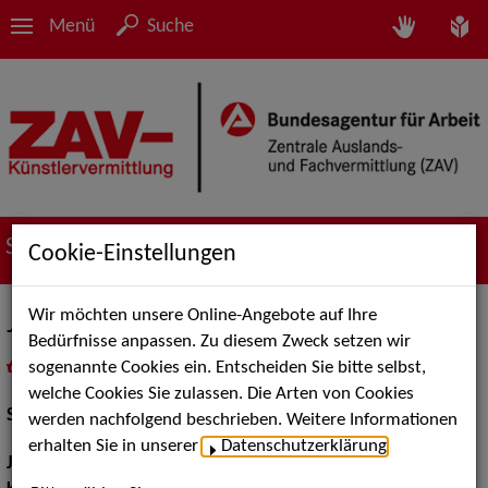
Menü
Suche
Suche nach Künstler*innen
Cookie-Einstellungen
Wir möchten unsere Online-Angebote auf Ihre
Julia Stinshoff
Bedürfnisse anpassen. Zu diesem Zweck setzen wir
sogenannte Cookies ein. Entscheiden Sie bitte selbst,
in
Meine Merkliste
legen
als PDF speichern
welche Cookies Sie zulassen. Die Arten von Cookies
Schauspiel:
Film und TV
werden nachfolgend beschrieben. Weitere Informationen
erhalten Sie in unserer
Datenschutzerklärung
.
Jahrgang:
1974