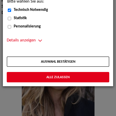
Körpergröße:
177 cm
Bitte wählen Sie aus:
Sport:
Bergsteigen, Autofahren, Reiten, Tauchen, Yoga
Technisch Notwendig
Dialekte:
Norddeutsch, Rheinisch
Statistik
Personalisierung
Details anzeigen
AUSWAHL BESTÄTIGEN
ALLE ZULASSEN