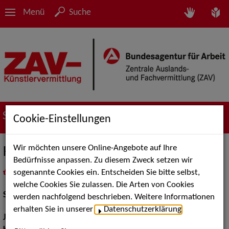
Menü
Suche
Suche nach Künstler*innen
Cookie-Einstellungen
Wir möchten unsere Online-Angebote auf Ihre
Kathrin Steinweg
Bedürfnisse anpassen. Zu diesem Zweck setzen wir
sogenannte Cookies ein. Entscheiden Sie bitte selbst,
in
Meine Merkliste
legen
als PDF speichern
welche Cookies Sie zulassen. Die Arten von Cookies
Schauspiel:
Bühne
werden nachfolgend beschrieben. Weitere Informationen
erhalten Sie in unserer
Datenschutzerklärung
.
Jahrgang:
1971