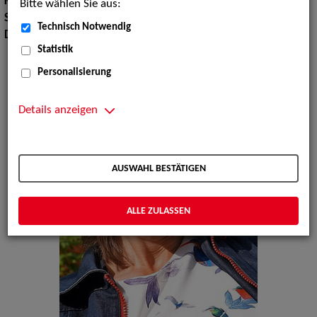
Körpergröße:
172 cm
Bitte wählen Sie aus:
Sprachen:
Englisch, Französisch
Technisch Notwendig
Dialekte:
Westfälisch
Statistik
Personalisierung
Details anzeigen
AUSWAHL BESTÄTIGEN
ALLE ZULASSEN