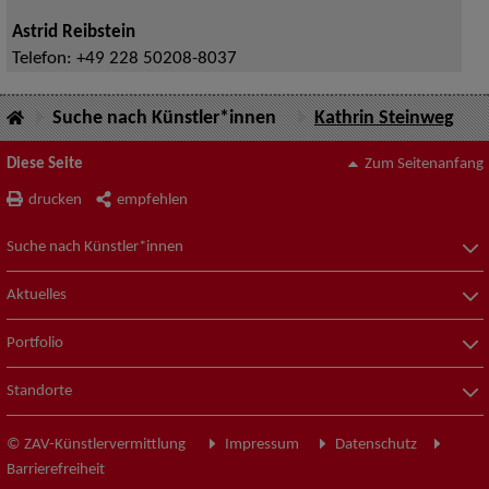
Astrid Reibstein
Telefon:
+49 228 50208-8037
Suche nach Künstler*innen
Kathrin Steinweg
Diese Seite
Zum Seitenanfang
drucken
empfehlen
Suche nach Künstler*innen
Aktuelles
Portfolio
Standorte
© ZAV-Künstlervermittlung
Impressum
Datenschutz
Barrierefreiheit