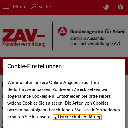
Menü
Suche
Suche nach Künstler*innen
Cookie-Einstellungen
Wir möchten unsere Online-Angebote auf Ihre
Kathrin von Steinburg
Bedürfnisse anpassen. Zu diesem Zweck setzen wir
sogenannte Cookies ein. Entscheiden Sie bitte selbst,
in
Meine Merkliste
legen
als PDF speichern
welche Cookies Sie zulassen. Die Arten von Cookies
Schauspiel:
Film und TV
werden nachfolgend beschrieben. Weitere Informationen
erhalten Sie in unserer
Datenschutzerklärung
.
Jahrgang:
1977