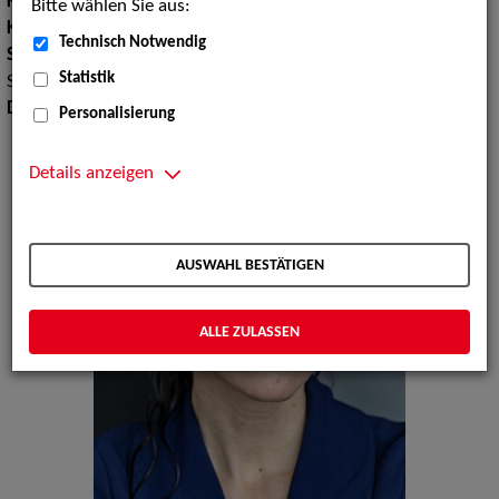
Körpergröße:
161 cm
Bitte wählen Sie aus:
Konfektionsgröße:
38
Technisch Notwendig
Sprachen:
Englisch, Französisch, Rumänisch, Italienisch,
Statistik
Schwedisch
Dialekte:
Bayerisch
Personalisierung
Details anzeigen
AUSWAHL BESTÄTIGEN
ALLE ZULASSEN