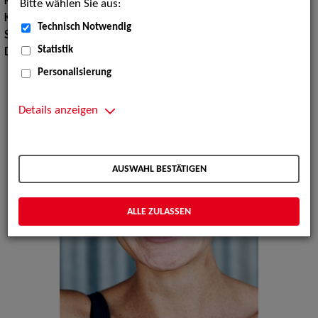
Körpergröße:
168 cm
Bitte wählen Sie aus:
Konfektionsgröße:
3638
Technisch Notwendig
Sprachen:
Englisch
Statistik
Dialekte:
Bayerisch
Personalisierung
Details anzeigen
AUSWAHL BESTÄTIGEN
ALLE ZULASSEN