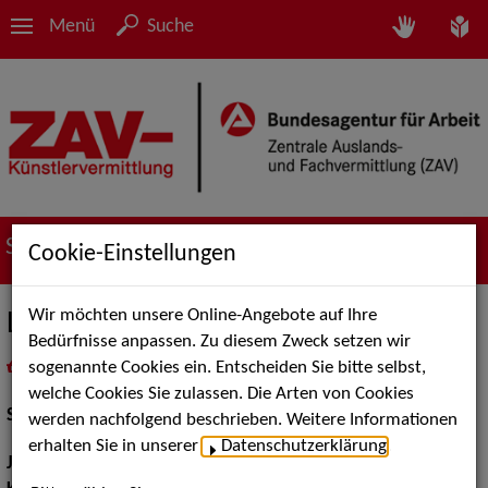
Menü
Suche
Suche nach Künstler*innen
Cookie-Einstellungen
Wir möchten unsere Online-Angebote auf Ihre
Lorena Steffl
Bedürfnisse anpassen. Zu diesem Zweck setzen wir
sogenannte Cookies ein. Entscheiden Sie bitte selbst,
in
Meine Merkliste
legen
als PDF speichern
welche Cookies Sie zulassen. Die Arten von Cookies
Schauspiel:
Film und TV
werden nachfolgend beschrieben. Weitere Informationen
erhalten Sie in unserer
Datenschutzerklärung
.
Jahrgang:
1996