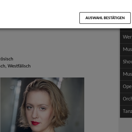
Scha
als PDF speichern
Scha
AUSWAHL BESTÄTIGEN
Wer
Wer
Mus
zösisch
Sho
ch, Westfälisch
Mus
Ope
Orc
Tan