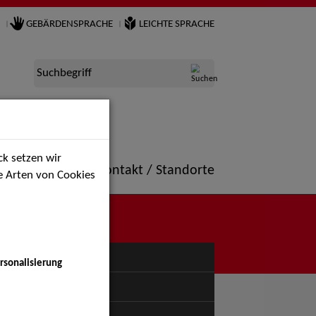
GEBÄRDENSPRACHE
LEICHTE SPRACHE
Suchbegriff
k setzen wir
ne
Portfolio
Kontakt / Standorte
ie Arten von Cookies
NÜ
rsonalisierung
uspiel - Bühne