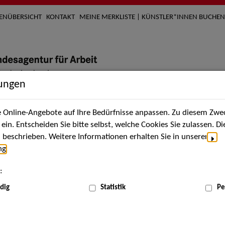
TENÜBERSICHT
KONTAKT
MEINE MERKLISTE | KÜNSTLER*INNEN BUCHEN
lungen
Online-Angebote auf Ihre Bedürfnisse anpassen. Zu diesem Zwec
nach Künstler*innen
Über uns
Aktuelles
Termi
in. Entscheiden Sie bitte selbst, welche Cookies Sie zulassen. D
beschrieben. Weitere Informationen erhalten Sie in unserer
ng
.
nnen
:
ME
dig
Statistik
Pe
Scha