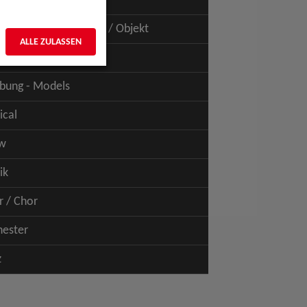
uspiel - Film / TV
uspiel - Figur / Puppe / Objekt
ALLE ZULASSEN
bung - Talents
bung - Models
ical
w
ik
r / Chor
hester
z