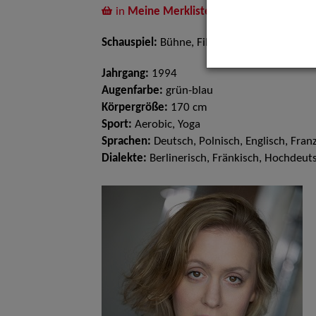
in
Meine Merkliste
legen
Schauspiel:
Bühne, Film und TV
Jahrgang:
1994
Augenfarbe:
grün-blau
Körpergröße:
170 cm
Sport:
Aerobic, Yoga
Sprachen:
Deutsch, Polnisch, Englisch, Fran
Dialekte:
Berlinerisch, Fränkisch, Hochdeuts