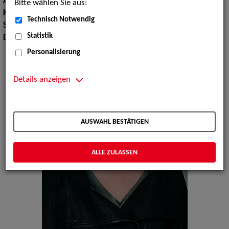
Augenfarbe:
braun-grün
Bitte wählen Sie aus:
Körpergröße:
179 cm
Technisch Notwendig
Sprachen:
Englisch, Französisch
Statistik
Dialekte:
Fränkisch
Personalisierung
Details anzeigen
AUSWAHL BESTÄTIGEN
ALLE ZULASSEN