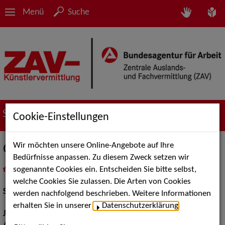
Menü
Suche
Suche nach Künstler*innen
Cookie-Einstellungen
Wir möchten unsere Online-Angebote auf Ihre
Georgia Stahl
Bedürfnisse anpassen. Zu diesem Zweck setzen wir
sogenannte Cookies ein. Entscheiden Sie bitte selbst,
in
Meine Merkliste
legen
als PDF speichern
welche Cookies Sie zulassen. Die Arten von Cookies
Schauspiel:
Bühne
werden nachfolgend beschrieben. Weitere Informationen
erhalten Sie in unserer
Datenschutzerklärung
.
Jahrgang:
1972