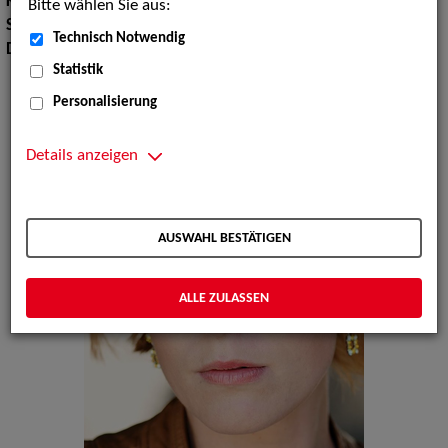
Körpergröße:
164 cm
Bitte wählen Sie aus:
Sprachen:
Deutsch, Englisch, Französisch, Italienisch
Technisch Notwendig
Dialekte:
Berlinerisch, Sächsisch
Statistik
Personalisierung
Details anzeigen
AUSWAHL BESTÄTIGEN
ALLE ZULASSEN