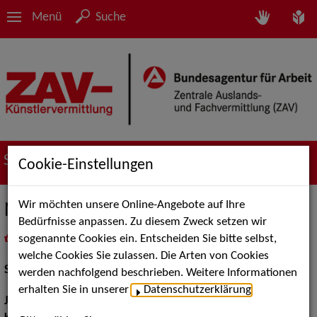
Menü
Suche
Suche nach Künstler*innen
Cookie-Einstellungen
Wir möchten unsere Online-Angebote auf Ihre
Nancy Spiller
Bedürfnisse anpassen. Zu diesem Zweck setzen wir
sogenannte Cookies ein. Entscheiden Sie bitte selbst,
in
Meine Merkliste
legen
als PDF speichern
welche Cookies Sie zulassen. Die Arten von Cookies
Schauspiel:
Bühne
werden nachfolgend beschrieben. Weitere Informationen
erhalten Sie in unserer
Datenschutzerklärung
.
Jahrgang:
1981