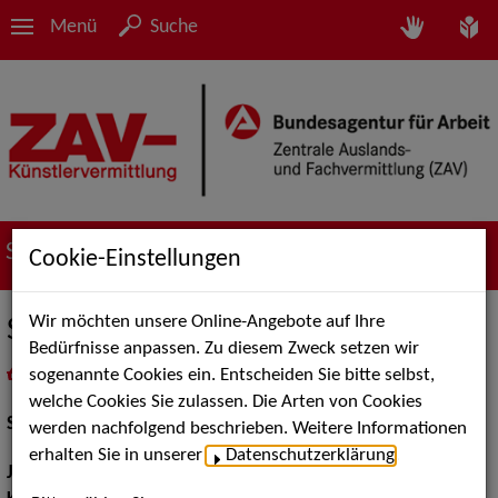
Menü
Suche
Suche nach Künstler*innen
Cookie-Einstellungen
Wir möchten unsere Online-Angebote auf Ihre
Simin Soraya
Bedürfnisse anpassen. Zu diesem Zweck setzen wir
sogenannte Cookies ein. Entscheiden Sie bitte selbst,
in
Meine Merkliste
legen
als PDF speichern
welche Cookies Sie zulassen. Die Arten von Cookies
Schauspiel:
Film und TV
werden nachfolgend beschrieben. Weitere Informationen
erhalten Sie in unserer
Datenschutzerklärung
.
Jahrgang:
1982