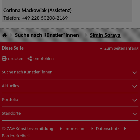
Corinna Mackowiak (Assistenz)
Telefon:
+49 228 50208-2169
Suche nach Künstler*innen
Simin Soraya
Diese Seite
Zum Seitenanfang
drucken
empfehlen
Suche nach Künstler*innen
Aktuelles
Portfolio
Standorte
© ZAV-Künstlervermittlung
Impressum
Datenschutz
Barrierefreiheit