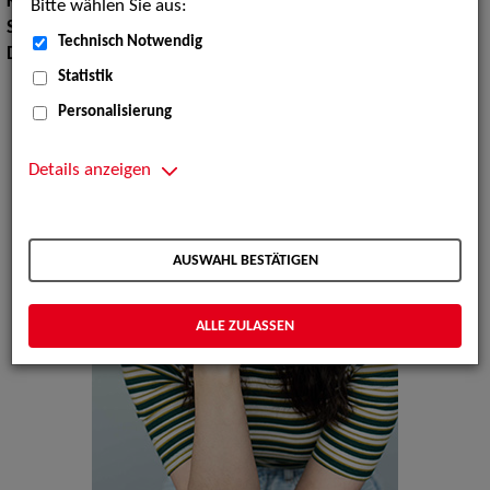
Körpergröße:
169 cm
Bitte wählen Sie aus:
Sprachen:
Englisch, Französisch, Slowenisch, Tschechisch
Technisch Notwendig
Dialekte:
Österreichisch, Wienerisch
Statistik
Personalisierung
Details anzeigen
AUSWAHL BESTÄTIGEN
ALLE ZULASSEN