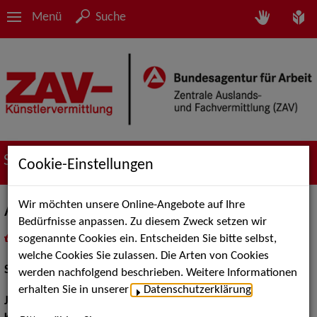
Menü
Suche
Suche nach Künstler*innen
Cookie-Einstellungen
Wir möchten unsere Online-Angebote auf Ihre
Anita Somogyi
Bedürfnisse anpassen. Zu diesem Zweck setzen wir
sogenannte Cookies ein. Entscheiden Sie bitte selbst,
in
Meine Merkliste
legen
als PDF speichern
welche Cookies Sie zulassen. Die Arten von Cookies
Schauspiel:
Bühne
werden nachfolgend beschrieben. Weitere Informationen
erhalten Sie in unserer
Datenschutzerklärung
.
Jahrgang:
1997