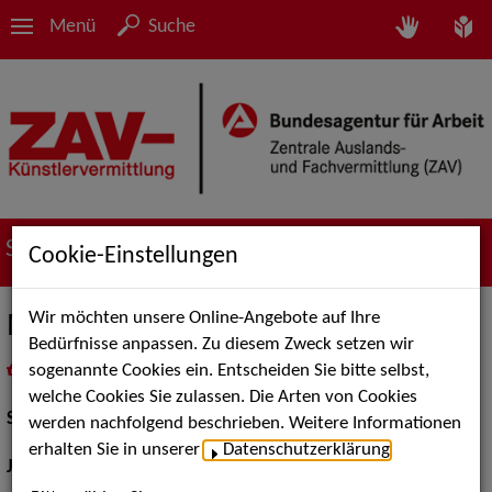
Menü
Suche
Suche nach Künstler*innen
Cookie-Einstellungen
Wir möchten unsere Online-Angebote auf Ihre
Miriam Smolka
Bedürfnisse anpassen. Zu diesem Zweck setzen wir
sogenannte Cookies ein. Entscheiden Sie bitte selbst,
in
Meine Merkliste
legen
als PDF speichern
welche Cookies Sie zulassen. Die Arten von Cookies
Schauspiel:
Film und TV
werden nachfolgend beschrieben. Weitere Informationen
erhalten Sie in unserer
Datenschutzerklärung
.
Jahrgang:
1971