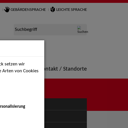
GEBÄRDENSPRACHE
LEICHTE SPRACHE
Suchbegriff
k setzen wir
ne
Portfolio
Kontakt / Standorte
ie Arten von Cookies
NÜ
rsonalisierung
uspiel - Bühne