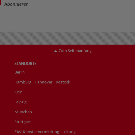
Abonnieren
Zum Seitenanfang
STANDORTE
Berlin
Hamburg - Hannover - Rostock
Köln
Leipzig
München
Stuttgart
ZAV-Künstlervermittlung - Leitung