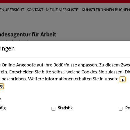
TENÜBERSICHT
KONTAKT
MEINE MERKLISTE | KÜNSTLER*INNEN BUCHEN
lungen
Online-Angebote auf Ihre Bedürfnisse anpassen. Zu diesem Zwec
nach Künstler*innen
Über uns
Aktuelles
Termi
in. Entscheiden Sie bitte selbst, welche Cookies Sie zulassen. D
beschrieben. Weitere Informationen erhalten Sie in unserer
ng
.
nnen
:
ME
dig
Statistik
Pe
Scha