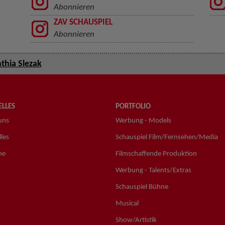
Abonnieren
ZAV SCHAUSPIEL
Abonnieren
thia Slezak
LLES
PORTFOLIO
uns
Werbung - Models
les
Schauspiel Film/Fernsehen/Media
ne
Filmschaffende Produktion
Werbung - Talents/Extras
Schauspiel Bühne
Musical
Show/Artistik