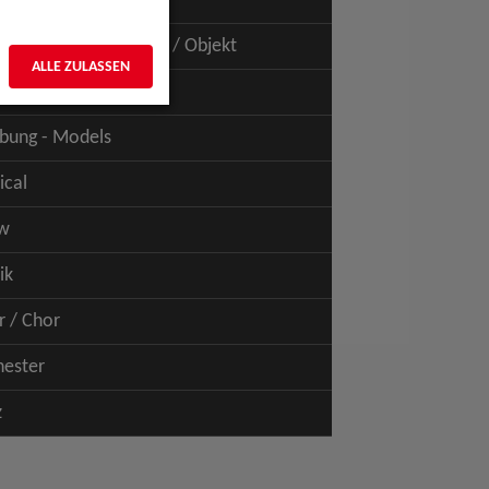
uspiel - Film / TV
uspiel - Figur / Puppe / Objekt
ALLE ZULASSEN
bung - Talents
bung - Models
ical
w
ik
r / Chor
hester
z