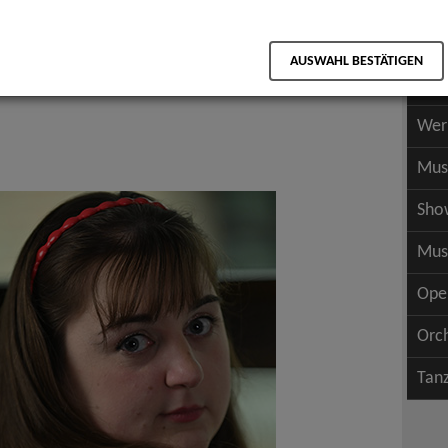
Scha
als PDF speichern
Scha
AUSWAHL BESTÄTIGEN
Wer
Wer
Mus
Sho
Mus
Ope
Orc
Tan