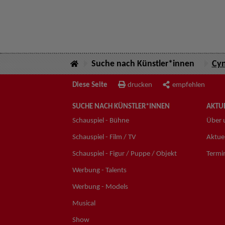
Suche nach Künstler*innen
Cyn
Diese Seite
drucken
empfehlen
SUCHE NACH KÜNSTLER*INNEN
AKTUE
Schauspiel - Bühne
Über 
Schauspiel - Film / TV
Aktuel
Schauspiel - Figur / Puppe / Objekt
Termi
Werbung - Talents
Werbung - Models
Musical
Show