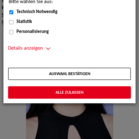
Augenfarbe:
braun
Bitte wählen Sie aus:
Körpergröße:
171 cm
Technisch Notwendig
Sport:
Aikido, Skilaufen, Yoga
Statistik
Sprachen:
Deutsch, Englisch
Personalisierung
Details anzeigen
AUSWAHL BESTÄTIGEN
ALLE ZULASSEN