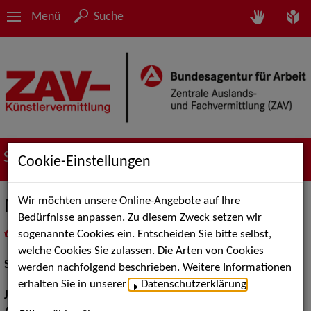
Menü
Suche
Suche nach Künstler*innen
Cookie-Einstellungen
Wir möchten unsere Online-Angebote auf Ihre
Mira Sanjana Sharma
Bedürfnisse anpassen. Zu diesem Zweck setzen wir
sogenannte Cookies ein. Entscheiden Sie bitte selbst,
in
Meine Merkliste
legen
als PDF speichern
welche Cookies Sie zulassen. Die Arten von Cookies
Schauspiel:
Bühne, Film und TV
werden nachfolgend beschrieben. Weitere Informationen
erhalten Sie in unserer
Datenschutzerklärung
.
Jahrgang:
1997