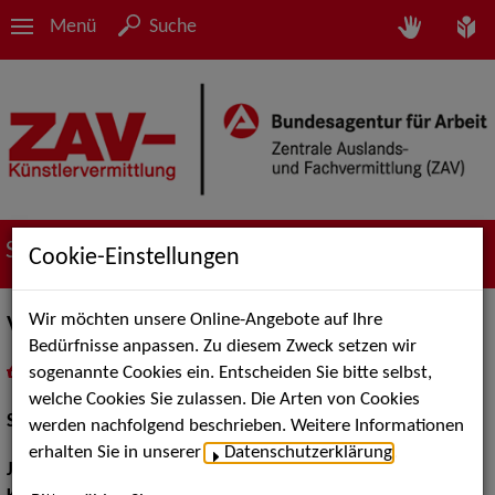
Menü
Suche
Suche nach Künstler*innen
Cookie-Einstellungen
Wir möchten unsere Online-Angebote auf Ihre
Vivien Pantea Seifert
Bedürfnisse anpassen. Zu diesem Zweck setzen wir
sogenannte Cookies ein. Entscheiden Sie bitte selbst,
in
Meine Merkliste
legen
als PDF speichern
welche Cookies Sie zulassen. Die Arten von Cookies
Schauspiel:
Film und TV, Bühne
werden nachfolgend beschrieben. Weitere Informationen
erhalten Sie in unserer
Datenschutzerklärung
.
Jahrgang:
1999