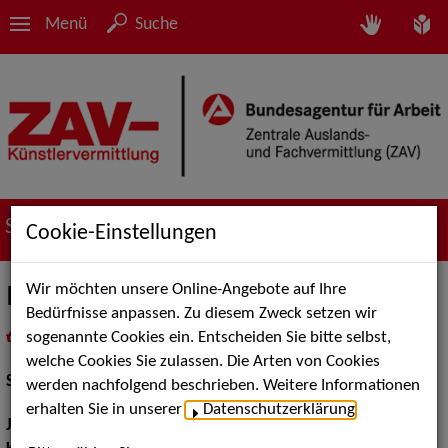
Menü
Suche
Suche nach Künstler*innen
Cookie-Einstellungen
Wir möchten unsere Online-Angebote auf Ihre
Irene Schwarz
Bedürfnisse anpassen. Zu diesem Zweck setzen wir
sogenannte Cookies ein. Entscheiden Sie bitte selbst,
in
Meine Merkliste
legen
als PDF speichern
welche Cookies Sie zulassen. Die Arten von Cookies
Schauspiel:
Film und TV, Bühne
werden nachfolgend beschrieben. Weitere Informationen
erhalten Sie in unserer
Datenschutzerklärung
.
Jahrgang:
1960