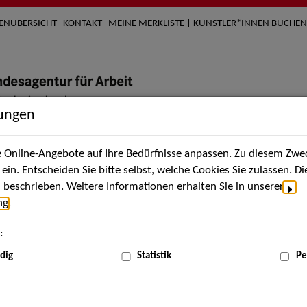
TENÜBERSICHT
KONTAKT
MEINE MERKLISTE | KÜNSTLER*INNEN BUCHEN
lungen
Online-Angebote auf Ihre Bedürfnisse anpassen. Zu diesem Zwec
nach Künstler*innen
Über uns
Aktuelles
Termi
in. Entscheiden Sie bitte selbst, welche Cookies Sie zulassen. D
beschrieben. Weitere Informationen erhalten Sie in unserer
ng
.
nnen
:
ME
dig
Statistik
Pe
Scha