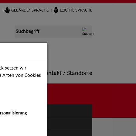
GEBÄRDENSPRACHE
LEICHTE SPRACHE
Suchbegriff
k setzen wir
ne
Portfolio
Kontakt / Standorte
ie Arten von Cookies
NÜ
rsonalisierung
uspiel - Bühne