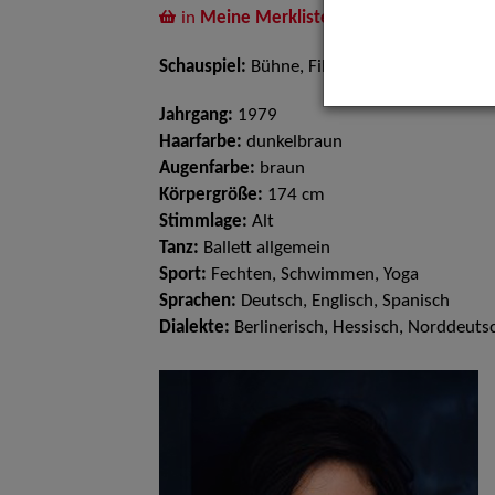
in
Meine Merkliste
legen
Schauspiel:
Bühne, Film und TV
Jahrgang:
1979
Haarfarbe:
dunkelbraun
Augenfarbe:
braun
Körpergröße:
174 cm
Stimmlage:
Alt
Tanz:
Ballett allgemein
Sport:
Fechten, Schwimmen, Yoga
Sprachen:
Deutsch, Englisch, Spanisch
Dialekte:
Berlinerisch, Hessisch, Norddeuts