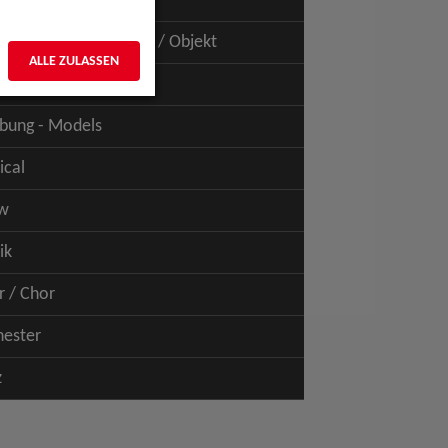
uspiel - Film / TV
uspiel - Figur / Puppe / Objekt
ALLE ZULASSEN
bung - Talents
bung - Models
ical
w
ik
r / Chor
hester
z