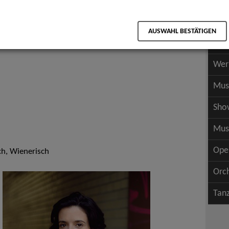
Scha
als PDF speichern
Scha
AUSWAHL BESTÄTIGEN
Wer
Wer
Mus
Sho
Mus
Ope
ch, Wienerisch
Orc
Tan