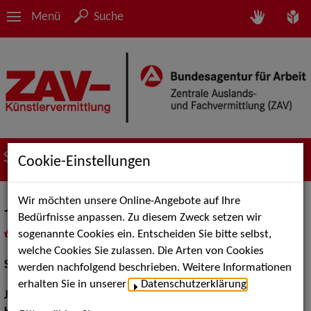
Menü
Suche
Suche nach Künstler*innen
Cookie-Einstellungen
Wir möchten unsere Online-Angebote auf Ihre
Johanna Schubert
Bedürfnisse anpassen. Zu diesem Zweck setzen wir
sogenannte Cookies ein. Entscheiden Sie bitte selbst,
in
Meine Merkliste
legen
als PDF speichern
welche Cookies Sie zulassen. Die Arten von Cookies
Schauspiel:
Film und TV, Bühne
werden nachfolgend beschrieben. Weitere Informationen
erhalten Sie in unserer
Datenschutzerklärung
.
Jahrgang:
1963