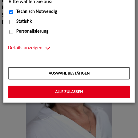
Körpergröße:
169 cm
Bitte wählen Sie aus:
Konfektionsgröße:
40 42
Technisch Notwendig
Sprachen:
Englisch
Statistik
Dialekte:
Fränkisch
Personalisierung
Details anzeigen
AUSWAHL BESTÄTIGEN
ALLE ZULASSEN