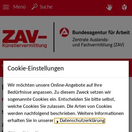
Menü
Suche
Suche nach Künstler*innen
Cookie-Einstellungen
Wir möchten unsere Online-Angebote auf Ihre
Regine Schroeder
Bedürfnisse anpassen. Zu diesem Zweck setzen wir
sogenannte Cookies ein. Entscheiden Sie bitte selbst,
in
Meine Merkliste
legen
als PDF speichern
welche Cookies Sie zulassen. Die Arten von Cookies
Schauspiel:
Film und TV
werden nachfolgend beschrieben. Weitere Informationen
erhalten Sie in unserer
Datenschutzerklärung
.
Jahrgang:
1970