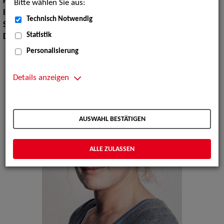
Körpergröße:
160 cm
Bitte wählen Sie aus:
Instrument:
Geige
Technisch Notwendig
Sprachen:
Englisch
Statistik
Dialekte:
Norddeutsch
Personalisierung
Details anzeigen
AUSWAHL BESTÄTIGEN
ALLE ZULASSEN