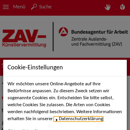
Menü
Suche
Suche nach Künstler*innen
Cookie-Einstellungen
Wir möchten unsere Online-Angebote auf Ihre
Tabea Scholz
Bedürfnisse anpassen. Zu diesem Zweck setzen wir
sogenannte Cookies ein. Entscheiden Sie bitte selbst,
in
Meine Merkliste
legen
als PDF speichern
welche Cookies Sie zulassen. Die Arten von Cookies
Schauspiel:
Bühne
werden nachfolgend beschrieben. Weitere Informationen
erhalten Sie in unserer
Datenschutzerklärung
.
Jahrgang:
1975