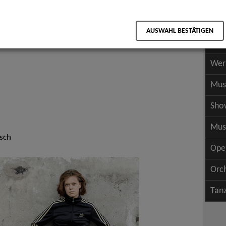
Scha
als PDF speichern
Scha
AUSWAHL BESTÄTIGEN
Wer
Wer
Mus
Sho
Mus
isch
Ope
Orc
Tan