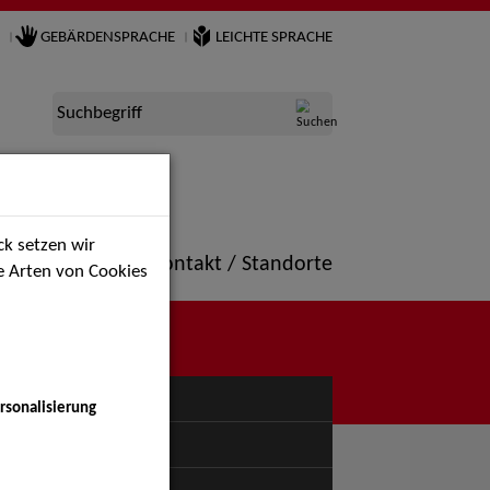
GEBÄRDENSPRACHE
LEICHTE SPRACHE
Suchbegriff
k setzen wir
ne
Portfolio
Kontakt / Standorte
ie Arten von Cookies
NÜ
rsonalisierung
uspiel - Bühne