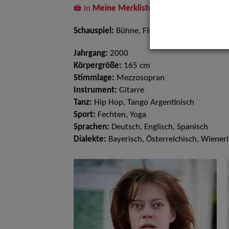
in
Meine Merkliste
legen
Schauspiel:
Bühne, Film und TV
Jahrgang:
2000
Körpergröße:
165 cm
Stimmlage:
Mezzosopran
Instrument:
Gitarre
Tanz:
Hip Hop, Tango Argentinisch
Sport:
Fechten, Yoga
Sprachen:
Deutsch, Englisch, Spanisch
Dialekte:
Bayerisch, Österreichisch, Wiener