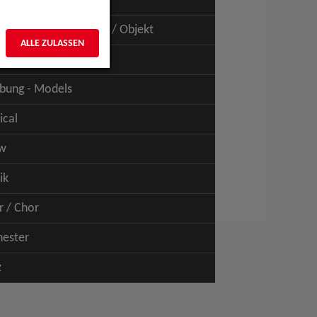
uspiel - Film / TV
uspiel - Figur / Puppe / Objekt
ALLE ZULASSEN
bung - Talents
bung - Models
ical
w
ik
r / Chor
hester
z