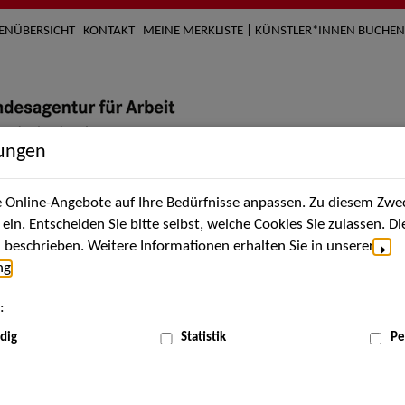
TENÜBERSICHT
KONTAKT
MEINE MERKLISTE | KÜNSTLER*INNEN BUCHEN
lungen
Online-Angebote auf Ihre Bedürfnisse anpassen. Zu diesem Zwec
nach Künstler*innen
Über uns
Aktuelles
Termi
in. Entscheiden Sie bitte selbst, welche Cookies Sie zulassen. D
beschrieben. Weitere Informationen erhalten Sie in unserer
ng
.
nnen
:
ME
dig
Statistik
Pe
Scha