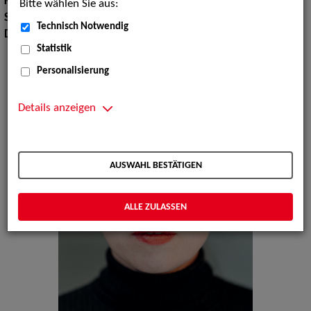
Körpergröße:
160 cm
Bitte wählen Sie aus:
Sprachen:
Deutsch, Russisch, Englisch
Technisch Notwendig
Dialekte:
Hamburgisch, Sächsisch
Statistik
Personalisierung
Details anzeigen
AUSWAHL BESTÄTIGEN
ALLE ZULASSEN