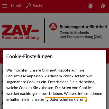
Menü
Suche
Suche nach Künstler*innen
Cookie-Einstellungen
Wir möchten unsere Online-Angebote auf Ihre
Katharina Schmidt
Bedürfnisse anpassen. Zu diesem Zweck setzen wir
sogenannte Cookies ein. Entscheiden Sie bitte selbst,
in
Meine Merkliste
legen
als PDF speichern
welche Cookies Sie zulassen. Die Arten von Cookies
Schauspiel:
Bühne
werden nachfolgend beschrieben. Weitere Informationen
erhalten Sie in unserer
Datenschutzerklärung
.
Jahrgang:
1982