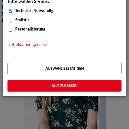
Augenfarbe:
grün-braun
Bitte wählen Sie aus:
Körpergröße:
167 cm
Technisch Notwendig
Sprachen:
Deutsch, Englisch
Statistik
Dialekte:
Berlinerisch, Sächsisch
Personalisierung
Details anzeigen
AUSWAHL BESTÄTIGEN
ALLE ZULASSEN