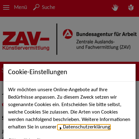
Menü
Suche
Suche nach Künstler*innen
Cookie-Einstellungen
Wir möchten unsere Online-Angebote auf Ihre
Josephine Schmidt
Bedürfnisse anpassen. Zu diesem Zweck setzen wir
sogenannte Cookies ein. Entscheiden Sie bitte selbst,
in
Meine Merkliste
legen
als PDF speichern
welche Cookies Sie zulassen. Die Arten von Cookies
Schauspiel:
Film und TV
werden nachfolgend beschrieben. Weitere Informationen
erhalten Sie in unserer
Datenschutzerklärung
.
Jahrgang:
1980