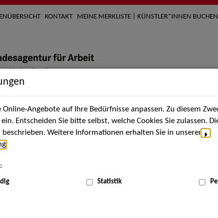
TENÜBERSICHT
KONTAKT
MEINE MERKLISTE | KÜNSTLER*INNEN BUCHEN
lungen
Online-Angebote auf Ihre Bedürfnisse anpassen. Zu diesem Zwec
nach Künstler*innen
Über uns
Aktuelles
Termi
in. Entscheiden Sie bitte selbst, welche Cookies Sie zulassen. D
beschrieben. Weitere Informationen erhalten Sie in unserer
ng
.
nnen
:
ME
dig
Statistik
Pe
Scha