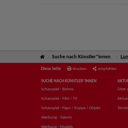
Suche nach Künstler*innen
Lun
Diese Seite
drucken
empfehlen
SUCHE NACH KÜNSTLER*INNEN
AKTUE
Schauspiel - Bühne
Über 
Schauspiel - Film / TV
Aktuel
Schauspiel - Figur / Puppe / Objekt
Termi
Werbung - Talents
Werbung - Models