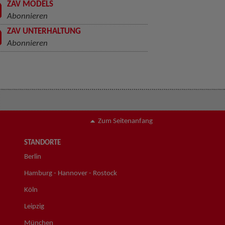
ZAV MODELS
Abonnieren
ZAV UNTERHALTUNG
Abonnieren
Zum Seitenanfang
STANDORTE
Berlin
Hamburg - Hannover - Rostock
Köln
Leipzig
München