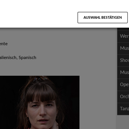
Scha
als PDF speichern
Scha
AUSWAHL BESTÄTIGEN
Wer
Wer
ente
Mus
alienisch, Spanisch
Sho
Mus
Ope
Orc
Tan