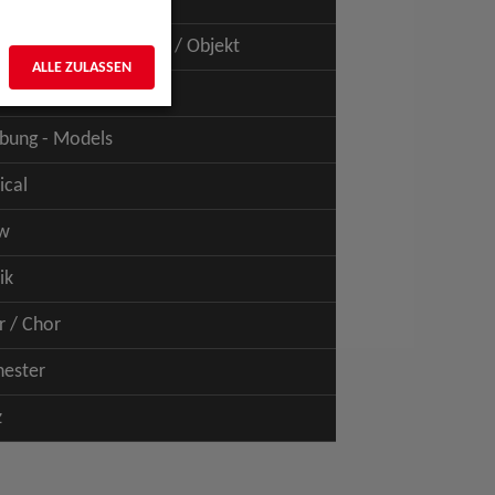
uspiel - Film / TV
uspiel - Figur / Puppe / Objekt
ALLE ZULASSEN
bung - Talents
bung - Models
ical
w
ik
r / Chor
hester
z