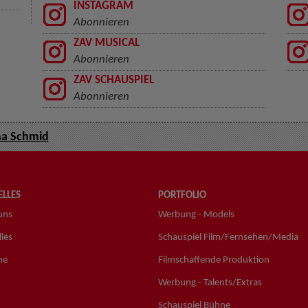
INSTAGRAM
Abonnieren
ZAV MUSICAL
Abonnieren
ZAV SCHAUSPIEL
Abonnieren
a Schmid
LLES
PORTFOLIO
uns
Werbung - Models
les
Schauspiel Film/Fernsehen/Media
ne
Filmschaffende Produktion
Werbung - Talents/Extras
Schauspiel Bühne