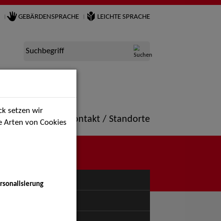
GEBÄRDENSPRACHE
LEICHTE SPRACHE
Suchbegriff
k setzen wir
ne
Portfolio
Kontakt / Standorte
ie Arten von Cookies
NÜ
rsonalisierung
uspiel - Bühne