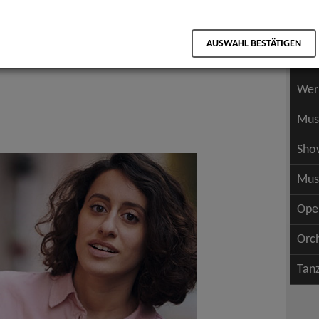
Scha
als PDF speichern
Scha
AUSWAHL BESTÄTIGEN
Wer
Wer
Mus
Sho
Mus
Ope
Orc
Tan