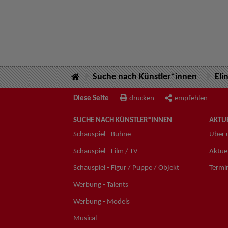
Suche nach Künstler*innen
Eli
Diese Seite
drucken
empfehlen
SUCHE NACH KÜNSTLER*INNEN
AKTUE
Schauspiel - Bühne
Über 
Schauspiel - Film / TV
Aktuel
Schauspiel - Figur / Puppe / Objekt
Termi
Werbung - Talents
Werbung - Models
Musical