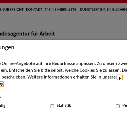
TENÜBERSICHT
KONTAKT
MEINE MERKLISTE | KÜNSTLER*INNEN BUCHEN
lungen
Online-Angebote auf Ihre Bedürfnisse anpassen. Zu diesem Zwec
nach Künstler*innen
Über uns
Aktuelles
Termi
in. Entscheiden Sie bitte selbst, welche Cookies Sie zulassen. D
beschrieben. Weitere Informationen erhalten Sie in unserer
ng
.
nnen
:
ME
dig
Statistik
Pe
Scha