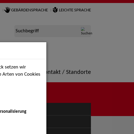
GEBÄRDENSPRACHE
LEICHTE SPRACHE
Suchbegriff
k setzen wir
ne
Portfolio
Kontakt / Standorte
ie Arten von Cookies
NÜ
rsonalisierung
uspiel - Bühne