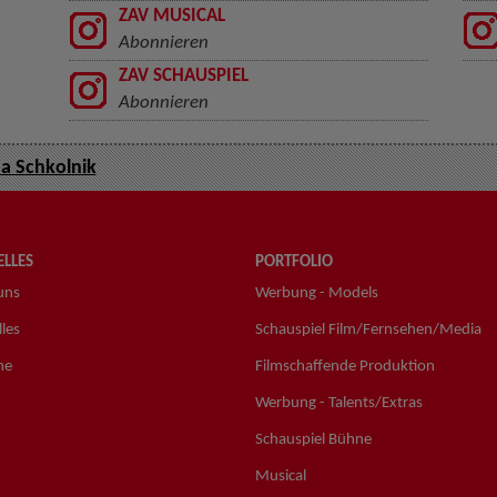
ZAV MUSICAL
Abonnieren
ZAV SCHAUSPIEL
Abonnieren
na Schkolnik
LLES
PORTFOLIO
uns
Werbung - Models
les
Schauspiel Film/Fernsehen/Media
ne
Filmschaffende Produktion
Werbung - Talents/Extras
Schauspiel Bühne
Musical