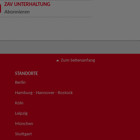
ZAV UNTERHALTUNG
Abonnieren
Zum Seitenanfang
STANDORTE
Berlin
Hamburg - Hannover - Rostock
Köln
Leipzig
München
Stuttgart