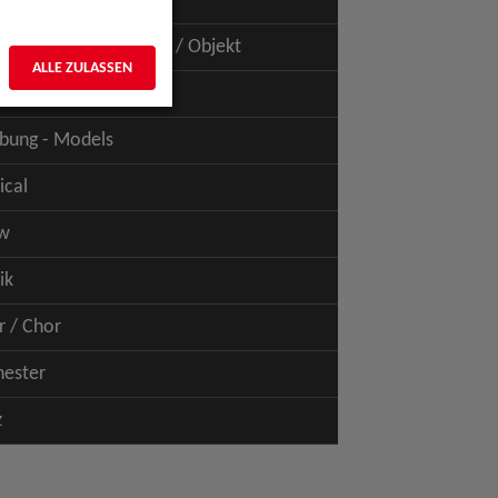
uspiel - Film / TV
uspiel - Figur / Puppe / Objekt
ALLE ZULASSEN
bung - Talents
bung - Models
ical
w
ik
r / Chor
hester
z