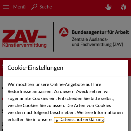
Menü
Suche
Suche nach Künstler*innen
Cookie-Einstellungen
Wir möchten unsere Online-Angebote auf Ihre
Anne Schieber
Bedürfnisse anpassen. Zu diesem Zweck setzen wir
sogenannte Cookies ein. Entscheiden Sie bitte selbst,
in
Meine Merkliste
legen
als PDF speichern
welche Cookies Sie zulassen. Die Arten von Cookies
Schauspiel:
Bühne, Film und TV
werden nachfolgend beschrieben. Weitere Informationen
erhalten Sie in unserer
Datenschutzerklärung
.
Jahrgang:
1962