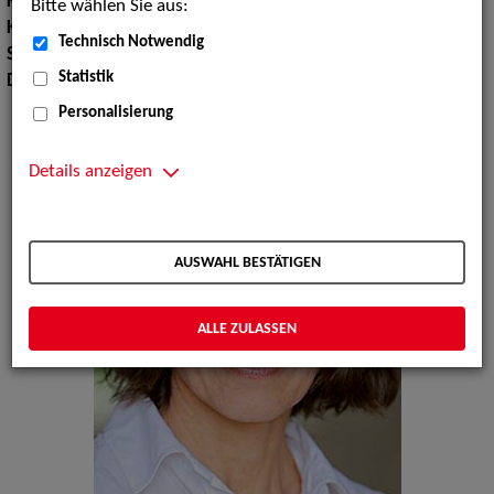
Körpergröße:
164 cm
Bitte wählen Sie aus:
Konfektionsgröße:
36
Technisch Notwendig
Sprachen:
Englisch, Französisch
Statistik
Dialekte:
Schwäbisch
Personalisierung
Details anzeigen
AUSWAHL BESTÄTIGEN
ALLE ZULASSEN