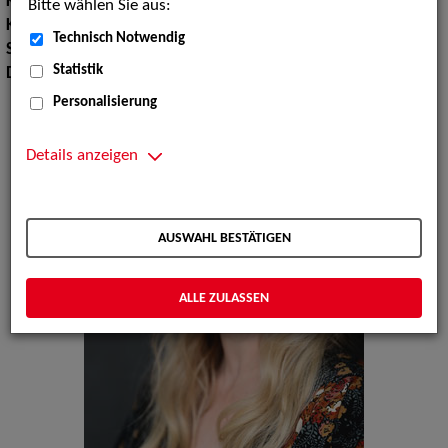
Körpergröße:
172 cm
Bitte wählen Sie aus:
Konfektionsgröße:
38 40
Technisch Notwendig
Sprachen:
Englisch, Französisch
Statistik
Dialekte:
Schwäbisch
Personalisierung
Details anzeigen
AUSWAHL BESTÄTIGEN
ALLE ZULASSEN