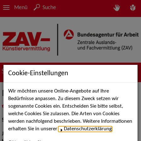
Menü
Suche
Suche nach Künstler*innen
Cookie-Einstellungen
Wir möchten unsere Online-Angebote auf Ihre
Melanie Scheytt
Bedürfnisse anpassen. Zu diesem Zweck setzen wir
sogenannte Cookies ein. Entscheiden Sie bitte selbst,
in
Meine Merkliste
legen
als PDF speichern
welche Cookies Sie zulassen. Die Arten von Cookies
Schauspiel:
Film und TV
werden nachfolgend beschrieben. Weitere Informationen
erhalten Sie in unserer
Datenschutzerklärung
.
Jahrgang:
1986