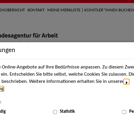
TENÜBERSICHT
KONTAKT
MEINE MERKLISTE | KÜNSTLER*INNEN BUCHEN
lungen
Online-Angebote auf Ihre Bedürfnisse anpassen. Zu diesem Zwec
nach Künstler*innen
Über uns
Aktuelles
Termi
in. Entscheiden Sie bitte selbst, welche Cookies Sie zulassen. D
beschrieben. Weitere Informationen erhalten Sie in unserer
ng
.
nnen
:
ME
dig
Statistik
Pe
Scha