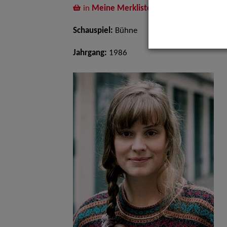
in
Meine Merkliste
legen
Schauspiel:
Bühne
Jahrgang:
1986