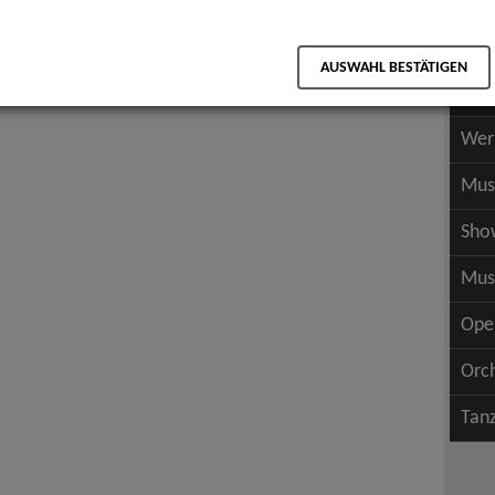
Scha
als PDF speichern
Scha
AUSWAHL BESTÄTIGEN
Wer
Wer
Mus
Sho
Mus
Ope
Orc
Tan