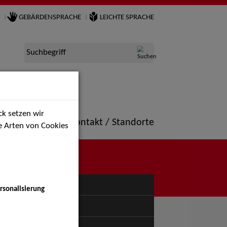
GEBÄRDENSPRACHE
LEICHTE SPRACHE
Suchbegriff
k setzen wir
ne
Portfolio
Kontakt / Standorte
ie Arten von Cookies
NÜ
rsonalisierung
uspiel - Bühne