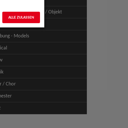
uspiel - Film / TV
uspiel - Figur / Puppe / Objekt
ALLE ZULASSEN
bung - Talents
bung - Models
ical
w
ik
r / Chor
hester
z